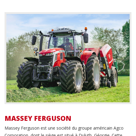
extremely satisfied with the Kress 284,
purchased from Agrikom. Since I
started using it, my lawn has never
been so even and well-maintained. The
cutting quality is impressive, and the
result is consistent across the entire
lawn. An excellent product that I
recommend without hesitation, along
with very good service from Agrikom!
MASSEY FERGUSON
Massey Ferguson est une société du groupe américain Agco
Corporation, dont le siège est situé à Duluth, Géorgie. Cette