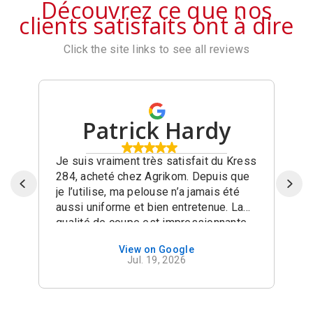
Découvrez ce que nos
clients satisfaits ont à dire
Click the site links to see all reviews
Patrick Hardy
Je suis vraiment très satisfait du Kress
284, acheté chez Agrikom. Depuis que
je l’utilise, ma pelouse n’a jamais été
aussi uniforme et bien entretenue. La
qualité de coupe est impressionnante
et le résultat est constant sur toute la
View on Google
surface du terrain. Un excellent produit
Jul. 19, 2026
que je recommande sans hésitation,
accompagné d’un très bon service chez
Agrikom! (Translated by Google) I am