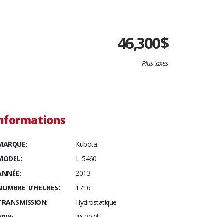
46,300
$
Plus taxes
nformations
MARQUE:
Kubota
MODEL:
L 5460
ANNÉE:
2013
NOMBRE D’HEURES:
1716
TRANSMISSION:
Hydrostatique
PRIX:
46,300$