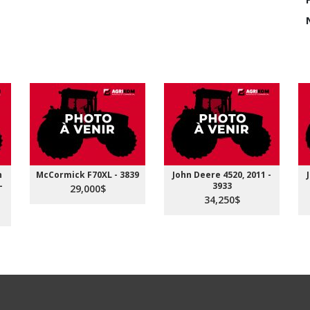
n
McCormick F70XL - 3839
John Deere 4520, 2011 -
-
3933
29,000$
34,250$