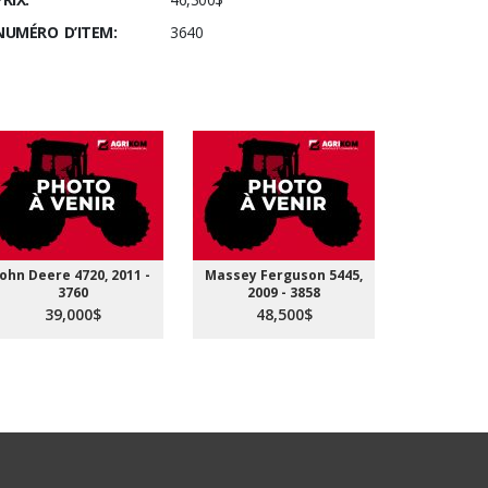
NUMÉRO D’ITEM:
3640
John Deere 4720, 2011 -
Massey Ferguson 5445,
Massey Fe
3760
2009 - 3858
2016
39,000$
48,500$
56