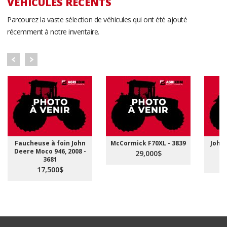
VÉHICULES RÉCENTS
Parcourez la vaste sélection de véhicules qui ont été ajouté
récemment à notre inventaire.
Faucheuse à foin John
McCormick F70XL - 3839
John 
Deere Moco 946, 2008 -
29,000$
3681
17,500$